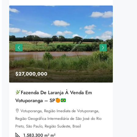
$27,000,000
$1,599
Fazenda De Laranja À Venda Em
Equestr
Votuporanga – SP
3385 P
Votuporanga, Região Imediata de Votuporanga,
92
m
LAND FOR
Região Geográfica Intermediária de São José do Rio
a
Preto, São Paulo, Região Sudeste, Brasil
1.583.300 m²
m²