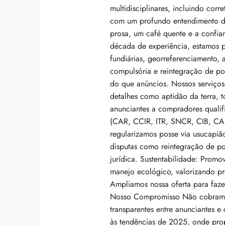
multidisciplinares, incluindo cor
com um profundo entendimento da
prosa, um café quente e a confi
década de experiência, estamos p
fundiárias, georreferenciamento, 
compulsória e reintegração de p
do que anúncios. Nossos serviço
detalhes como aptidão da terra, t
anunciantes a compradores qualif
(CAR, CCIR, ITR, SNCR, CIB, CAFI
$3,990,000
regularizamos posse via usucapião
disputas como reintegração de p
Villa In The Forest
jurídica. Sustentabilidade: Prom
8100 S Ashland Ave, Chicag
manejo ecológico, valorizando p
Ampliamos nossa oferta para faze
178
m²
WATERFRONT
Nosso Compromisso Não cobramos 
transparentes entre anunciantes e
às tendências de 2025, onde pro