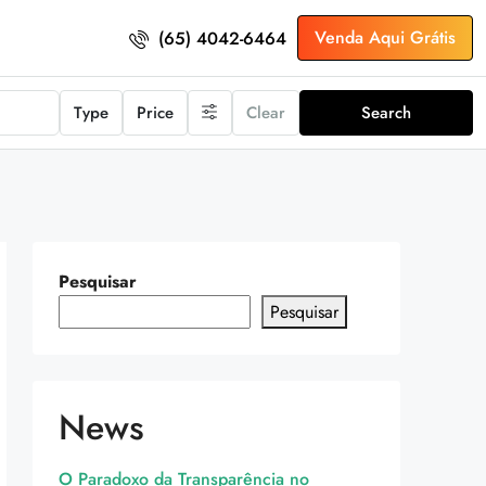
Venda Aqui Grátis
(65) 4042-6464
Type
Price
Clear
Search
Pesquisar
Pesquisar
News
O Paradoxo da Transparência no