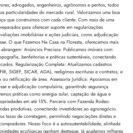
retores, advogados, engenheiros, agrônomos e peritos, todos
s particularidades do mercado rural. Valorizamos uma boa
ança que construímos com cada cliente. Com mais de uma
reparados para oferecer suporte em regularizações
avaliações imobiliárias e ações judiciais, como adjudicação
osse. O que Fazemos Na Casa na Floresta, oferecemos mais
s abrangem: Anúncios Precisos: Publicamos imóveis com
opografia, benfeitorias e práticas sustentáveis, conectando
icados. Regularização Completa: Atualizamos cadastros
R, SIGEF, SICAR, ADA), redigimos escrituras e contratos, e
 ou retificação de área. Assessoria Jurídica: Apoiamos em
osse e adjudicação compulsória, garantindo segurança
Venda De Reserva Particular Legalizada
ovemos práticas como energia solar, captação de água e
– 1.510 Ha De Cerrado Preservado Em
o, IL 60620, USA
ropriedades em até 15%. Parceria com Fazenda Rodeo:
Alto Paraíso De Goiás
ndas produtivas, conectando investidores ao agronegócio.
taxas de corretagem, permitindo negociações diretas e
Alto Paraíso de Goiás, Região Geográfica Imediat
 compradores. Nosso foco é a autosustentabilidade, alinhada
de Flores de Goiás, Região Geográfica Intermediária
priedades ecológicas ganham destaque. Já ajudamos milhares
de Luziânia-Águas Lindas de Goiás, Goiás, Região