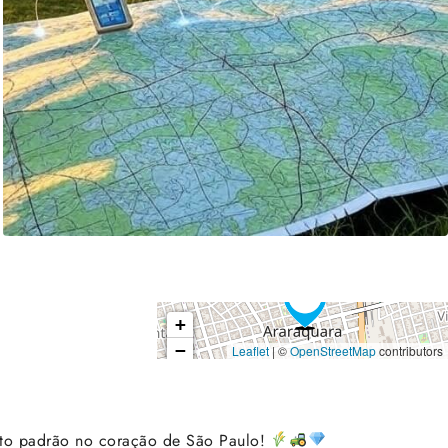
+
−
Leaflet
| ©
OpenStreetMap
contributors
lto padrão no coração de São Paulo!