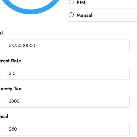
PMI
Mensal
al
$
erest Rate
%
perty Tax
%
nsal
$