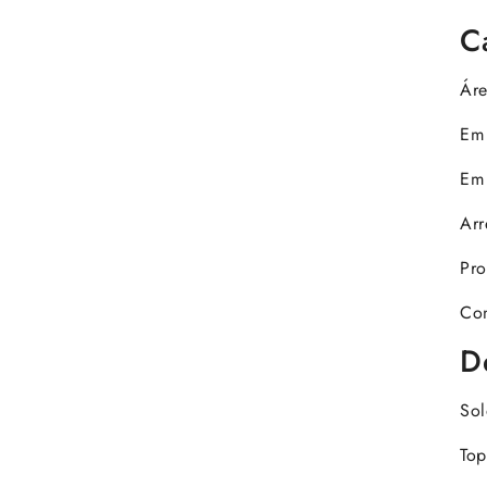
C
Áre
Em
Em 
Arr
Pro
Con
D
Sol
Top