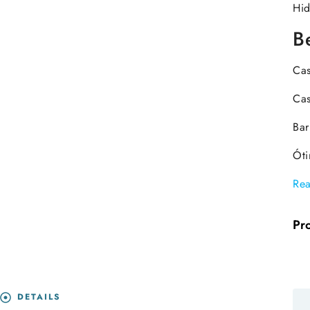
Hid
B
Ca
Cas
Ba
Óti
Re
Pr
DETAILS