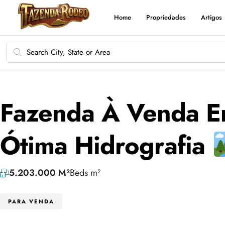
Home
Propriedades
Artigos
Fazenda À Venda E
Ótima Hidrografia
5.203.000 M²
Beds m²
PARA VENDA