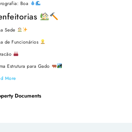
rografia: Boa
enfeitorias
sa Sede
a de Funcionários
rracão
ma Estrutura para Gado
ad More
operty Documents