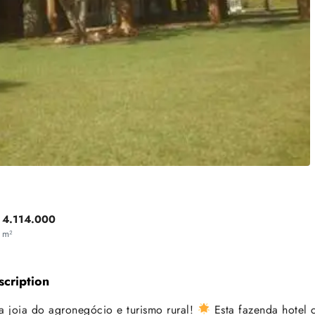
4.114.000
m²
scription
 joia do agronegócio e turismo rural!
Esta fazenda hotel 