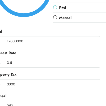
PMI
Mensal
al
$
erest Rate
%
perty Tax
%
nsal
$