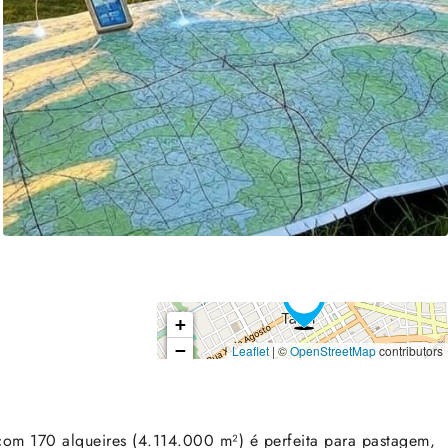
+
−
Leaflet
| ©
OpenStreetMap
contributors
com 170 alqueires (4.114.000 m²) é perfeita para pastagem,