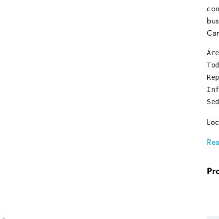
com
bus
Car
Ár
To
Re
In
Se
Loc
Re
Pr