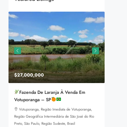
$27,000,000
$1,599
Fazenda De Laranja À Venda Em
Equestr
Votuporanga – SP
3385 P
Votuporanga, Região Imediata de Votuporanga,
92
m
LAND FOR
Região Geográfica Intermediária de São José do Rio
a
Preto, São Paulo, Região Sudeste, Brasil