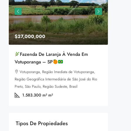
$27,000,000
$1,599
Fazenda De Laranja À Venda Em
Equestr
Votuporanga – SP
3385 P
Votuporanga, Região Imediata de Votuporanga,
92
m
LAND FOR
Região Geográfica Intermediária de São José do Rio
a
Preto, São Paulo, Região Sudeste, Brasil
1.583.300 m²
m²
Tipos De Propiedades