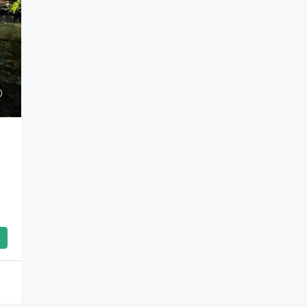
Venda De Reserva Particular Legalizada
– 1.510 Ha De Cerrado Preservado Em
o, IL 60620, USA
Alto Paraíso De Goiás
Alto Paraíso de Goiás, Região Geográfica Imediat
de Flores de Goiás, Região Geográfica Intermediária
de Luziânia-Águas Lindas de Goiás, Goiás, Região
Centro-Oeste, 73770-000, Brasil