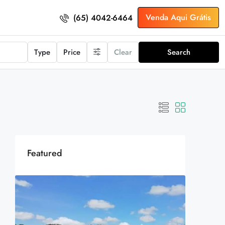
Venda Aqui Grátis
(65) 4042-6464
Type
Price
Clear
Search
Featured