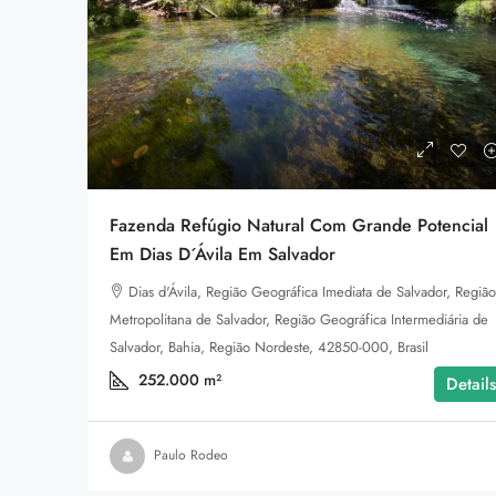
$3,990,000
Villa In The Forest
Fazenda Refúgio Natural Com Grande Potencial
8100 S Ashland Ave, Chicag
Em Dias D´Ávila Em Salvador
178
m²
Dias d'Ávila, Região Geográfica Imediata de Salvador, Região
WATERFRONT
Metropolitana de Salvador, Região Geográfica Intermediária de
Salvador, Bahia, Região Nordeste, 42850-000, Brasil
252.000
m²
Details
Paulo Rodeo