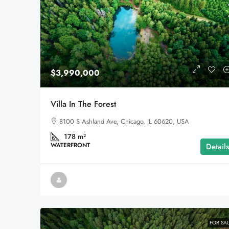
$3,990,000
$3,990,000
Villa In The Forest
Villa In The Forest
8100 S Ashland Ave, Chicag
8100 S Ashland Ave, Chicago, IL 60620, USA
178
m²
178
m²
WATERFRONT
WATERFRONT
Details
FOR SA