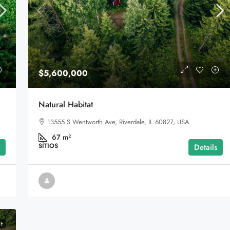
$5,600,000
Venda De Reserva Particular Legalizada
Natural Habitat
– 1.510 Ha De Cerrado Preservado Em
o, IL 60620, USA
13555 S Wentworth Ave, Riverdale, IL 60827, USA
Alto Paraíso De Goiás
67
m²
Alto Paraíso de Goiás, Região Geográfica Imediat
SÍTIOS
Details
de Flores de Goiás, Região Geográfica Intermediária
de Luziânia-Águas Lindas de Goiás, Goiás, Região
Centro-Oeste, 73770-000, Brasil
LE