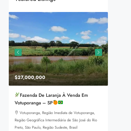
$27,000,000
$1,599
Fazenda De Laranja À Venda Em
Equestr
Votuporanga – SP
3385 P
Votuporanga, Região Imediata de Votuporanga,
92
m
LAND FOR
Região Geográfica Intermediária de São José do Rio
a
Preto, São Paulo, Região Sudeste, Brasil