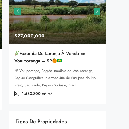
$27,000,000
$1,599
Fazenda De Laranja À Venda Em
Equestr
Votuporanga – SP
3385 P
Votuporanga, Região Imediata de Votuporanga,
92
m
LAND FOR
Região Geográfica Intermediária de São José do Rio
a
Preto, São Paulo, Região Sudeste, Brasil
1.583.300 m²
m²
Tipos De Propiedades