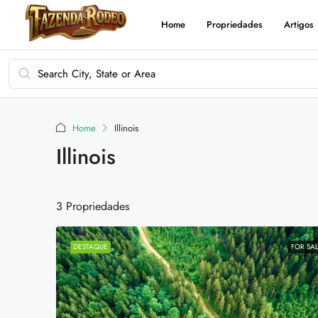
Home
Propriedades
Artigos
Home
Illinois
Illinois
3 Propriedades
DESTAQUE
FOR SA