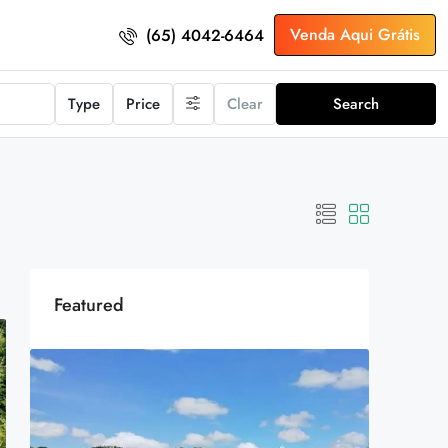
Venda Aqui Grátis
(65) 4042-6464
Type
Price
Clear
Search
Featured