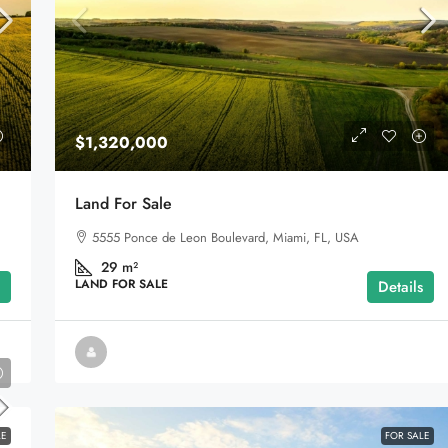
$1,320,000
Venda De Reserva Particular Legalizada
Land For Sale
– 1.510 Ha De Cerrado Preservado Em
o, IL 60620, USA
5555 Ponce de Leon Boulevard, Miami, FL, USA
Alto Paraíso De Goiás
29
m²
Alto Paraíso de Goiás, Região Geográfica Imediat
LAND FOR SALE
Details
de Flores de Goiás, Região Geográfica Intermediária
de Luziânia-Águas Lindas de Goiás, Goiás, Região
Centro-Oeste, 73770-000, Brasil
LE
FOR SALE