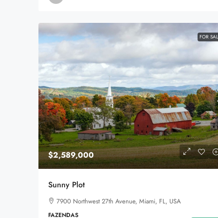
FOR SA
$3,990,000
$2,589,000
Villa In The Forest
8100 S Ashland Ave, Chicag
Sunny Plot
178
m²
WATERFRONT
7900 Northwest 27th Avenue, Miami, FL, USA
FAZENDAS