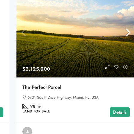
$2,125,000
The Perfect Parcel
6701 South Dixie Highway, Miami, FL, USA
98
m²
LAND FOR SALE
Details