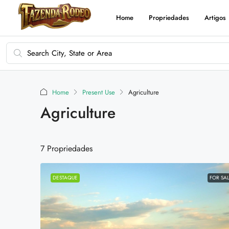
Home
Propriedades
Artigos
Home
Present Use
Agriculture
Agriculture
7 Propriedades
DESTAQUE
FOR SA