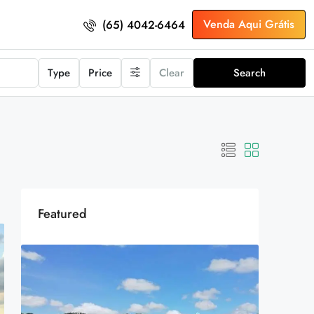
Venda Aqui Grátis
(65) 4042-6464
Type
Price
Clear
Search
Featured