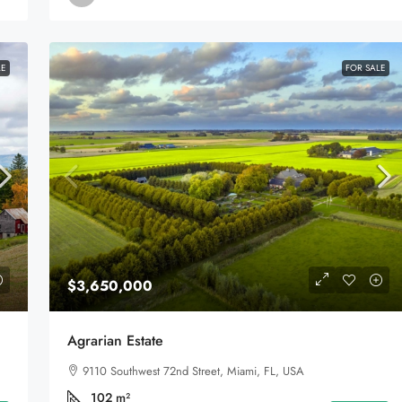
LE
FOR SALE
$3,650,000
Venda De Reserva Particular Legalizada
– 1.510 Ha De Cerrado Preservado Em
o, IL 60620, USA
Agrarian Estate
Alto Paraíso De Goiás
9110 Southwest 72nd Street, Miami, FL, USA
Alto Paraíso de Goiás, Região Geográfica Imediat
de Flores de Goiás, Região Geográfica Intermediária
102
m²