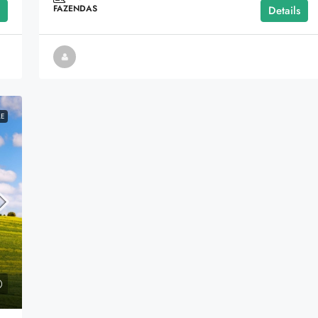
FAZENDAS
Details
de Luziânia-Águas Lindas de Goiás, Goiás, Região
Centro-Oeste, 73770-000, Brasil
LE