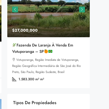
$27,000,000
$1,599
Fazenda De Laranja À Venda Em
Equestr
Votuporanga – SP
3385 P
Votuporanga, Região Imediata de Votuporanga,
92
m
LAND FOR
Região Geográfica Intermediária de São José do Rio
a
Preto, São Paulo, Região Sudeste, Brasil
1.583.300 m²
m²
Tipos De Propiedades