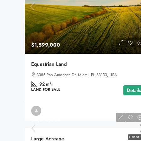
$3,990,000
$1,599,000
Villa In The Forest
Equestrian Land
8100 S Ashland Ave, Chicag
3385 Pan American Dr, Miami, FL 33133, USA
178
m²
92
m²
WATERFRONT
LAND FOR SALE
Details
$2,876,000
FOR SA
Large Acreage