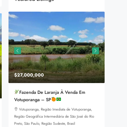
$27,000,000
$1,599
Fazenda De Laranja À Venda Em
Equestr
Votuporanga – SP
3385 P
Votuporanga, Região Imediata de Votuporanga,
92
m
LAND FOR
Região Geográfica Intermediária de São José do Rio
a
Preto, São Paulo, Região Sudeste, Brasil