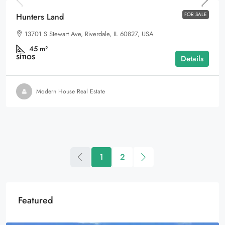
FOR SALE
Hunters Land
13701 S Stewart Ave, Riverdale, IL 60827, USA
45
m²
SÍTIOS
Details
Modern House Real Estate
1
2
Featured