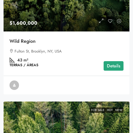
$1,600,000
Wild Region
Fulton St, Brooklyn, NY, USA
43
m²
TERRAS / ÁREAS
Details
FOR SALE
HOT
NEW