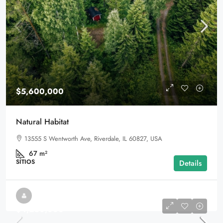
$5,600,000
Natural Habitat
13555 S Wentworth Ave, Riverdale, IL 60827, USA
67
m²
SÍTIOS
Details
$4,250,000