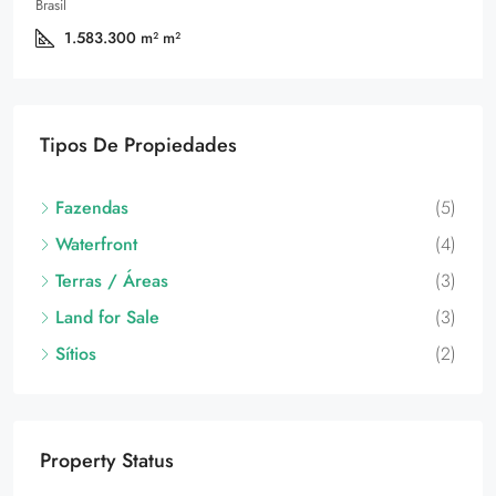
1.583.300 m²
m²
Tipos De Propiedades
Fazendas
(5)
Waterfront
(4)
Terras / Áreas
(3)
Land for Sale
(3)
Sítios
(2)
Property Status