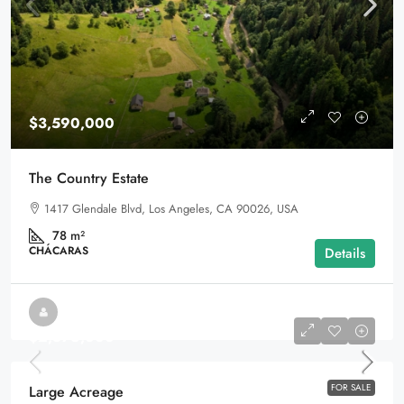
$3,590,000
The Country Estate
1417 Glendale Blvd, Los Angeles, CA 90026, USA
78
m²
CHÁCARAS
Details
$2,876,000
FOR SALE
Large Acreage