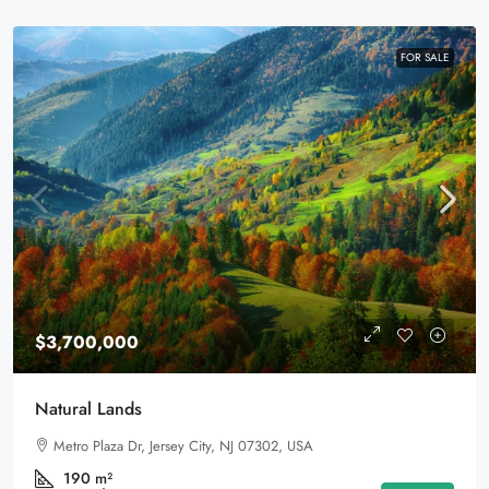
FOR SALE
$3,700,000
Natural Lands
Metro Plaza Dr, Jersey City, NJ 07302, USA
190
m²