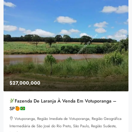
,000,000
$1,599
azenda De Laranja À Venda Em Votuporanga –
Equestr
3385 P
tuporanga, Região Imediata de Votuporanga, Região Geográfica
92
m
LAND FO
mediária de São José do Rio Preto, São Paulo, Região Sudeste,