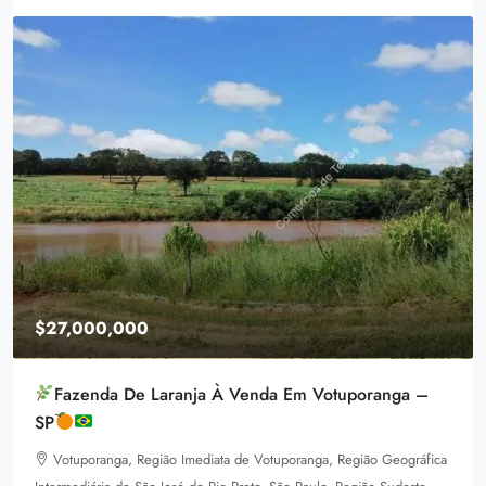
$1,599,000
Equestrian Land
3385 Pan American Dr, Miami, FL 33133, USA
ica
92
m²
LAND FOR SALE