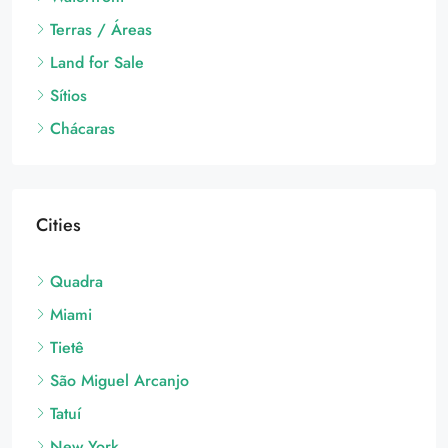
Sítios
Chácaras
Cities
Quadra
Miami
Tietê
São Miguel Arcanjo
Tatuí
New York
Chicago
São José dos Campos