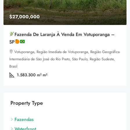
$1,599,000
ranga –
Equestrian Land
3385 Pan American Dr, Miami, FL 33133, USA
ão Geográfica
92
m²
LAND FOR SALE
ão Sudeste,
Property Type
Fazendas
Waterfront
Terras / Áreas
Land for Sale