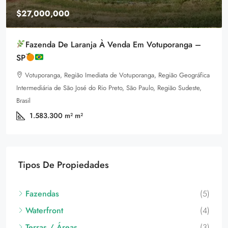
$1,599,000
Equestrian Land
3385 Pan American Dr, Miami, FL 33133, USA
ca
92
m²
LAND FOR SALE
Tipos De Propiedades
Fazendas
(5)
Waterfront
(4)
Terras / Áreas
(3)
Land for Sale
(3)