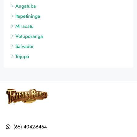
Votuporanga
Salvador
Tejupá
(65) 4042-6464
Institucional
Modalidades
FAQ
About Us