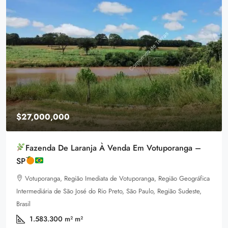
$1,599,000
ranga –
Equestrian Land
3385 Pan American Dr, Miami, FL 33133, USA
ão Geográfica
92
m²
LAND FOR SALE
ão Sudeste,
Property Type