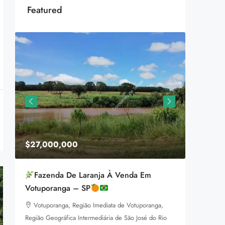
Featured
$27,000,000
$1,599
Fazenda De Laranja À Venda Em
Equestr
Votuporanga – SP
3385 P
Votuporanga, Região Imediata de Votuporanga,
92
m
LAND FOR
Região Geográfica Intermediária de São José do Rio
a