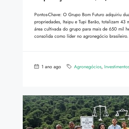
Pontos-Chave: O Grupo Bom Futuro adquiriu dua
propriedades, Itaipu e Tupi Barão, totalizam 43 
área cultivada do grupo para mais de 650 mil 
consolida como líder no agronegócio brasileiro.
1 ano ago
Agronegócios
,
Investimento
$3,990,000
Villa In The Forest
8100 S Ashland Ave, Chicag
178
m²
WATERFRONT