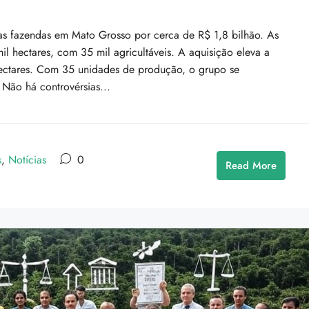
s fazendas em Mato Grosso por cerca de R$ 1,8 bilhão. As
mil hectares, com 35 mil agricultáveis. A aquisição eleva a
hectares. Com 35 unidades de produção, o grupo se
 Não há controvérsias...
s
,
Notícias
0
Read More
Venda De Reserva Particular Legalizada
– 1.510 Ha De Cerrado Preservado Em
o, IL 60620, USA
Alto Paraíso De Goiás
Alto Paraíso de Goiás, Região Geográfica Imediat