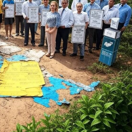
de Flores de Goiás, Região Geográfica Intermediária
de Luziânia-Águas Lindas de Goiás, Goiás, Região
Centro-Oeste, 73770-000, Brasil