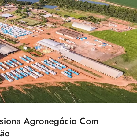
lsiona Agronegócio Com
hão