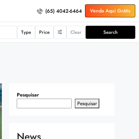
Venda Aqui Grátis
(65) 4042-6464
Type
Price
Clear
Search
Pesquisar
Pesquisar
News