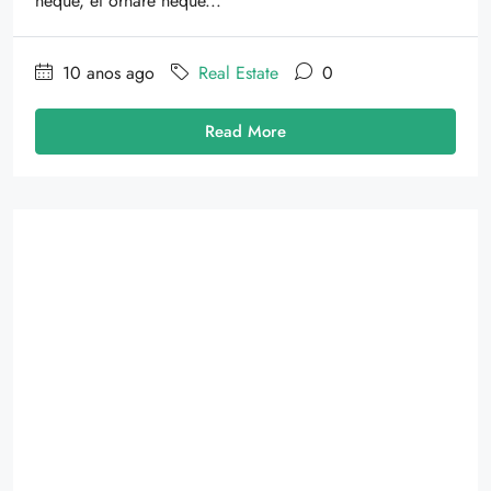
neque, et ornare neque...
10 anos ago
Real Estate
0
Read More