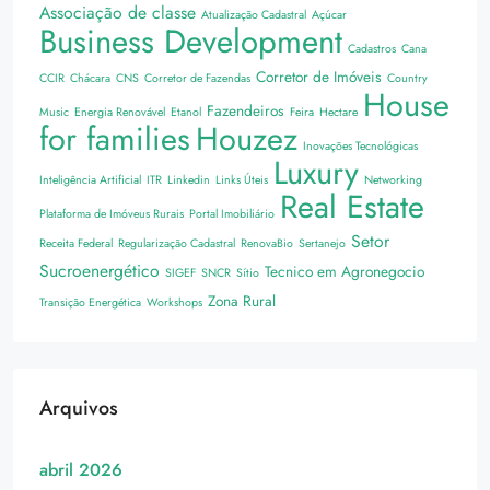
Associação de classe
Atualização Cadastral
Açúcar
Business Development
Cadastros
Cana
Corretor de Imóveis
CCIR
Chácara
CNS
Corretor de Fazendas
Country
House
Fazendeiros
Music
Energia Renovável
Etanol
Feira
Hectare
for families
Houzez
Inovações Tecnológicas
Luxury
Inteligência Artificial
ITR
Linkedin
Links Úteis
Networking
Real Estate
Plataforma de Imóveus Rurais
Portal Imobiliário
Setor
Receita Federal
Regularização Cadastral
RenovaBio
Sertanejo
Sucroenergético
Tecnico em Agronegocio
SIGEF
SNCR
Sítio
Zona Rural
Transição Energética
Workshops
Arquivos
abril 2026