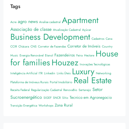
Tags
Apartment
agro news
Acre
Analise cadastral
Associação de classe
Atualização Cadastral
Açúcar
Business Development
Cadastros
Cana
Corretor de Imóveis
CCIR
Chácara
CNS
Corretor de Fazendas
Country
House
Fazendeiros
Music
Energia Renovável
Etanol
Feira
Hectare
for families
Houzez
Inovações Tecnológicas
Luxury
Inteligência Artificial
ITR
Linkedin
Links Úteis
Networking
Real Estate
Plataforma de Imóveus Rurais
Portal Imobiliário
Setor
Receita Federal
Regularização Cadastral
RenovaBio
Sertanejo
Sucroenergético
Tecnico em Agronegocio
SIGEF
SNCR
Sítio
Zona Rural
Transição Energética
Workshops