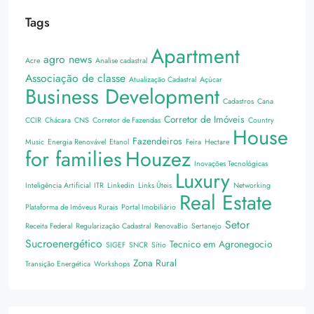
Tags
Apartment
agro news
Acre
Analise cadastral
Associação de classe
Atualização Cadastral
Açúcar
Business Development
Cadastros
Cana
Corretor de Imóveis
CCIR
Chácara
CNS
Corretor de Fazendas
Country
House
Fazendeiros
Music
Energia Renovável
Etanol
Feira
Hectare
for families
Houzez
Inovações Tecnológicas
Luxury
Inteligência Artificial
ITR
Linkedin
Links Úteis
Networking
Real Estate
Plataforma de Imóveus Rurais
Portal Imobiliário
Setor
Receita Federal
Regularização Cadastral
RenovaBio
Sertanejo
Sucroenergético
Tecnico em Agronegocio
SIGEF
SNCR
Sítio
Zona Rural
Transição Energética
Workshops