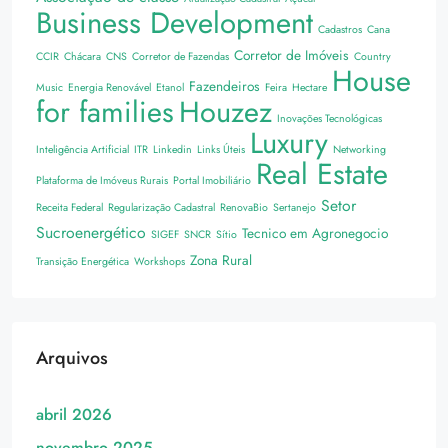
Business Development
Cadastros
Cana
Corretor de Imóveis
CCIR
Chácara
CNS
Corretor de Fazendas
Country
House
Fazendeiros
Music
Energia Renovável
Etanol
Feira
Hectare
for families
Houzez
Inovações Tecnológicas
Luxury
Inteligência Artificial
ITR
Linkedin
Links Úteis
Networking
Real Estate
Plataforma de Imóveus Rurais
Portal Imobiliário
Setor
Receita Federal
Regularização Cadastral
RenovaBio
Sertanejo
Sucroenergético
Tecnico em Agronegocio
SIGEF
SNCR
Sítio
Zona Rural
Transição Energética
Workshops
Arquivos
abril 2026
novembro 2025