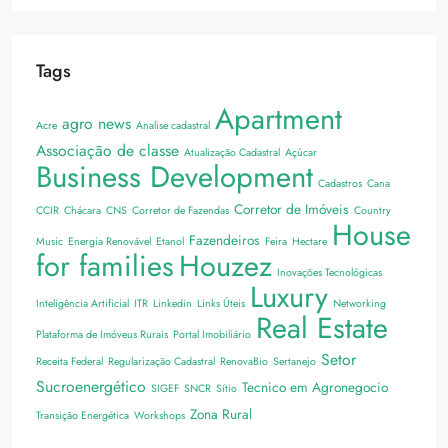
Tags
Apartment
agro news
Acre
Analise cadastral
Associação de classe
Atualização Cadastral
Açúcar
Business Development
Cadastros
Cana
Corretor de Imóveis
CCIR
Chácara
CNS
Corretor de Fazendas
Country
House
Fazendeiros
Music
Energia Renovável
Etanol
Feira
Hectare
for families
Houzez
Inovações Tecnológicas
Luxury
Inteligência Artificial
ITR
Linkedin
Links Úteis
Networking
Real Estate
Plataforma de Imóveus Rurais
Portal Imobiliário
Setor
Receita Federal
Regularização Cadastral
RenovaBio
Sertanejo
Sucroenergético
Tecnico em Agronegocio
SIGEF
SNCR
Sítio
Zona Rural
Transição Energética
Workshops