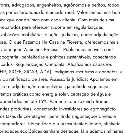
retores, advogados, engenheiros, agrônomos e peritos, todos
s particularidades do mercado rural. Valorizamos uma boa
ança que construímos com cada cliente. Com mais de uma
reparados para oferecer suporte em regularizações
avaliações imobiliárias e ações judiciais, como adjudicação
osse. O que Fazemos Na Casa na Floresta, oferecemos mais
s abrangem: Anúncios Precisos: Publicamos imóveis com
opografia, benfeitorias e práticas sustentáveis, conectando
icados. Regularização Completa: Atualizamos cadastros
R, SIGEF, SICAR, ADA), redigimos escrituras e contratos, e
 ou retificação de área. Assessoria Jurídica: Apoiamos em
osse e adjudicação compulsória, garantindo segurança
Venda De Reserva Particular Legalizada
ovemos práticas como energia solar, captação de água e
– 1.510 Ha De Cerrado Preservado Em
o, IL 60620, USA
ropriedades em até 15%. Parceria com Fazenda Rodeo:
Alto Paraíso De Goiás
ndas produtivas, conectando investidores ao agronegócio.
taxas de corretagem, permitindo negociações diretas e
Alto Paraíso de Goiás, Região Geográfica Imediat
 compradores. Nosso foco é a autosustentabilidade, alinhada
de Flores de Goiás, Região Geográfica Intermediária
priedades ecológicas ganham destaque. Já ajudamos milhares
de Luziânia-Águas Lindas de Goiás, Goiás, Região