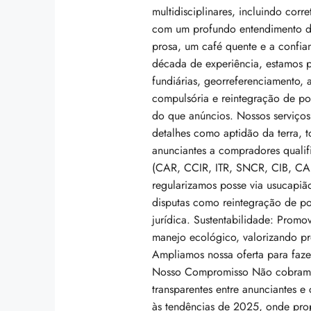
multidisciplinares, incluindo cor
com um profundo entendimento da
prosa, um café quente e a confi
década de experiência, estamos p
fundiárias, georreferenciamento, 
compulsória e reintegração de p
do que anúncios. Nossos serviço
detalhes como aptidão da terra, t
anunciantes a compradores qualif
(CAR, CCIR, ITR, SNCR, CIB, CAFI
$3,990,000
regularizamos posse via usucapião
disputas como reintegração de p
Villa In The Forest
jurídica. Sustentabilidade: Prom
8100 S Ashland Ave, Chicag
manejo ecológico, valorizando p
Ampliamos nossa oferta para faze
178
m²
WATERFRONT
Nosso Compromisso Não cobramos 
transparentes entre anunciantes e
às tendências de 2025, onde pro