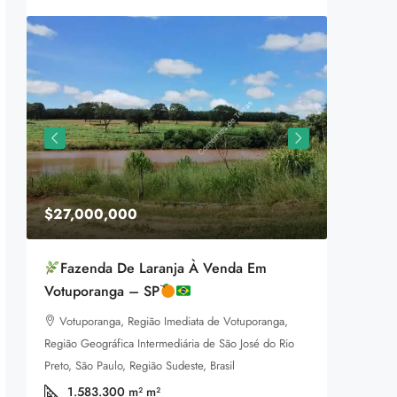
$27,000,000
$1,599
Fazenda De Laranja À Venda Em
Equestr
Votuporanga – SP
3385 P
Votuporanga, Região Imediata de Votuporanga,
92
m
LAND FOR
Região Geográfica Intermediária de São José do Rio
a
Preto, São Paulo, Região Sudeste, Brasil
1.583.300 m²
m²