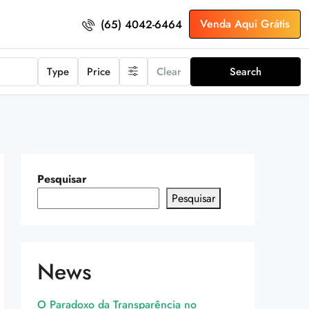
Venda Aqui Grátis
(65) 4042-6464
Type
Price
Clear
Search
Pesquisar
Pesquisar
News
O Paradoxo da Transparência no